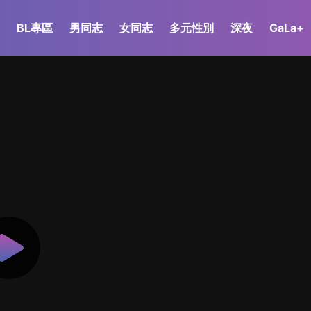
BL專區
男同志
女同志
多元性別
深夜
GaLa+