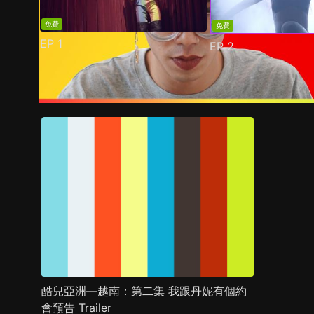
免費
免費
EP
1
EP
2
預告
劇照
推薦影片
劇情介紹
酷兒亞洲—越南：第二集 我跟丹妮有個約
會預告 Trailer