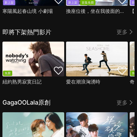
新上架
新上架
首集免費
新
寒陽風起春山境 小劇場
換座位後，坐在我後面的男生好像喜歡我
即將下架熱門影片
更多
免費
免
紐約熟男寂寞日記
愛在潮浪洶湧時
奇
GagaOOLala原創
更多