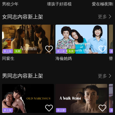
男校少年
壞孩子好搭檔
愛在極夜降
女同志內容新上架
更多
新上架
免費
新上架
免費
新
同窗生
海倫她媽
替
男同志內容新上架
更多
新上架
新上架
新