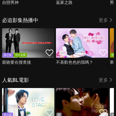
自戀男神
返家之路
男
必追影集熱播中
更多
新上架
部分免費
部
親吻要在搜查後
不喜歡色色的我嗎？
寒
人氣BL電影
更多
新上架
限
限