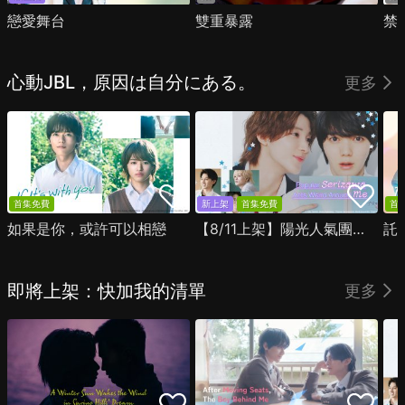
戀愛舞台
雙重暴露
禁
心動JBL，原因は自分にある。
更多
首集免費
新上架
首集免費
首
如果是你，或許可以相戀
【8/11上架】陽光人氣團中的芹澤，在我面前卻有點不對勁
託
即將上架：快加我的清單
更多