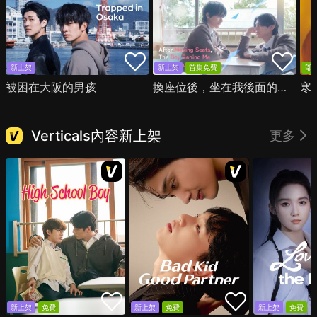
新上架
新上架
首集免費
部
被困在大阪的男孩
換座位後，坐在我後面的男生好像喜歡我
寒
Verticals內容新上架
更多
新上架
免費
新上架
免費
新上架
免費