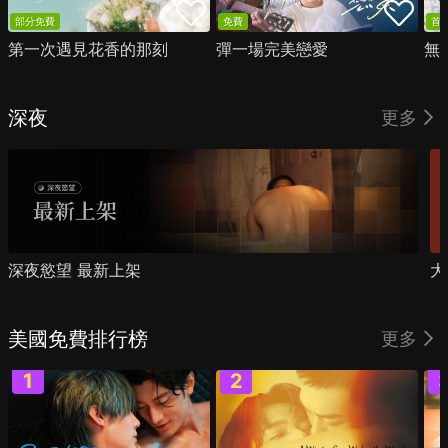
部分免費
免費
首
第一次遇見花香的那刻
彈一場完美戀愛
無
深夜
更多
深夜慾望 最新上架
大
美國免費排行榜
更多