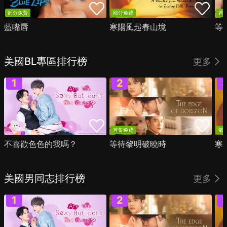
部分免費
部分免費
首
藍嘴唇
寒陽風起春山境
等
美國BL專區排行榜
更多
首集免費
部
不喜歡色色的我嗎？
等待黎明破曉時
寒
美國男同志排行榜
更多