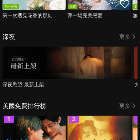
部分免費
免費
首
第一次遇見花香的那刻
彈一場完美戀愛
無
深夜
更多
深夜慾望 最新上架
大
美國免費排行榜
更多