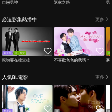
自戀男神
返家之路
男
必追影集熱播中
更多
新上架
部分免費
部
親吻要在搜查後
不喜歡色色的我嗎？
寒
人氣BL電影
更多
新上架
限
限