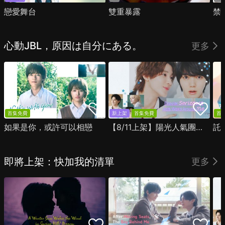
戀愛舞台
雙重暴露
禁
心動JBL，原因は自分にある。
更多
首集免費
新上架
首集免費
首
如果是你，或許可以相戀
【8/11上架】陽光人氣團中的芹澤，在我面前卻有點不對勁
託
即將上架：快加我的清單
更多