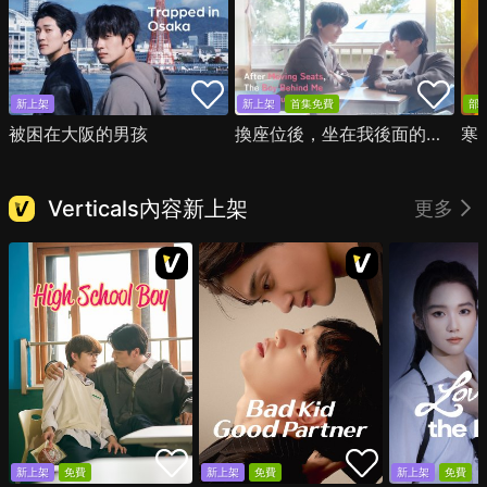
新上架
新上架
首集免費
部
被困在大阪的男孩
換座位後，坐在我後面的男生好像喜歡我
寒
Verticals內容新上架
更多
新上架
免費
新上架
免費
新上架
免費