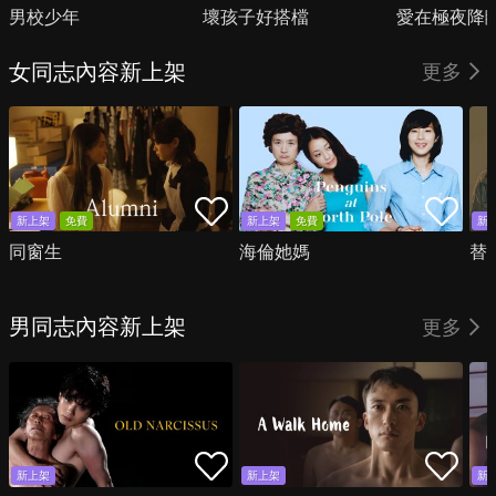
男校少年
壞孩子好搭檔
愛在極夜降
女同志內容新上架
更多
新上架
免費
新上架
免費
新
同窗生
海倫她媽
替
男同志內容新上架
更多
新上架
新上架
新