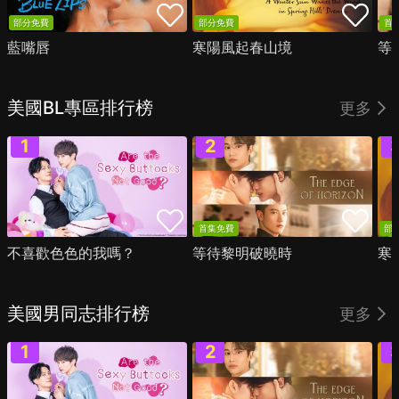
部分免費
部分免費
首
藍嘴唇
寒陽風起春山境
等
美國BL專區排行榜
更多
首集免費
部
不喜歡色色的我嗎？
等待黎明破曉時
寒
美國男同志排行榜
更多