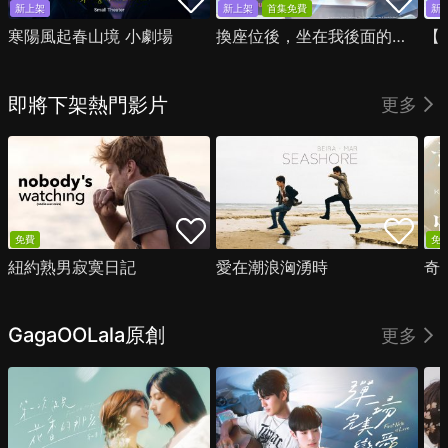
新上架
新上架
首集免費
新
寒陽風起春山境 小劇場
換座位後，坐在我後面的男生好像喜歡我
即將下架熱門影片
更多
免費
免
紐約熟男寂寞日記
愛在潮浪洶湧時
奇
GagaOOLala原創
更多