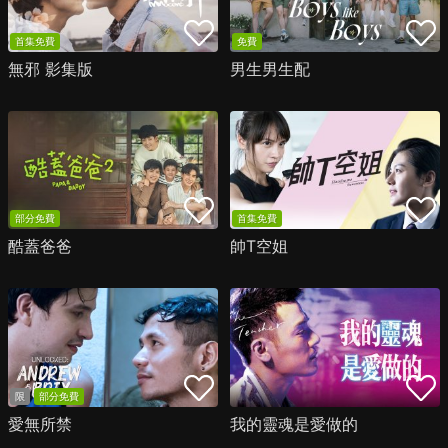
首集免費
免費
無邪 影集版
男生男生配
部分免費
首集免費
酷蓋爸爸
帥T空姐
限
部分免費
愛無所禁
我的靈魂是愛做的