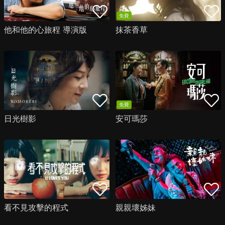
免費
他和他的心旅程 導演版
抹茶香草
免費
日光樹影
安可瑪莎
看不見攻擊的程式
親親壞姊妹