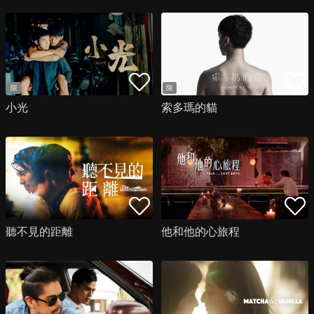
限
限
小光
索多瑪的貓
聽不見的距離
他和他的心旅程