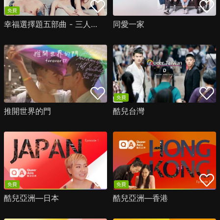
免費
幸福選擇題五部曲 - 三人行不行
同愛一家
免費
推開世界的門
酷兒台灣
免費
免費
酷兒亞洲—日本
酷兒亞洲—香港