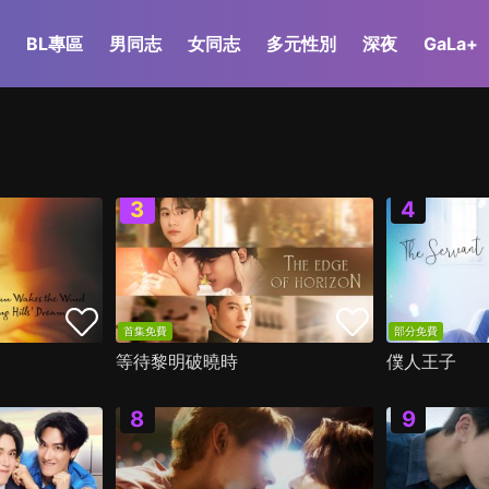
BL專區
男同志
女同志
多元性別
深夜
GaLa+
首集免費
部分免費
等待黎明破曉時
僕人王子