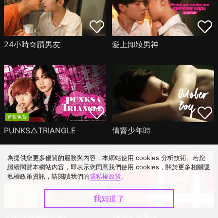
24小時奇蹟男友
愛上卸妝男神
首集免費
PUNKS△TRIANGLE
情竇少年時
為提供您更多優質的服務與內容，本網站使用 cookies 分析技術。若您
繼續閱覽本網站內容，即表示您同意我們使用 cookies，關於更多相關隱
私權政策資訊，請閱讀我們的
隱私權政策
。
我知道了
入伍前的秘密心動
假情人真愛人