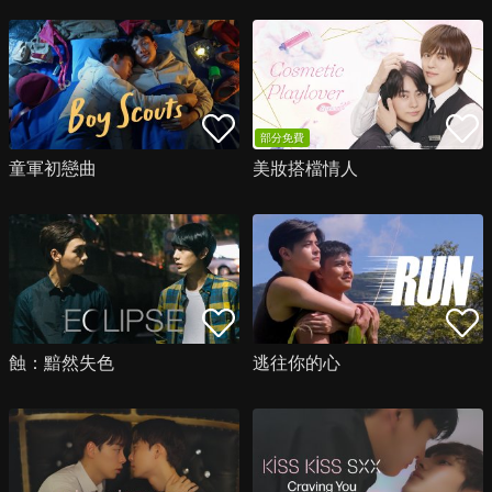
部分免費
童軍初戀曲
美妝搭檔情人
蝕：黯然失色
逃往你的心