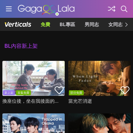
免費
BL專區
男同志
女同志
BL內容新上架
新上架
首集免費
部分免費
換座位後，坐在我後面的男生好像喜歡我
當光芒消逝