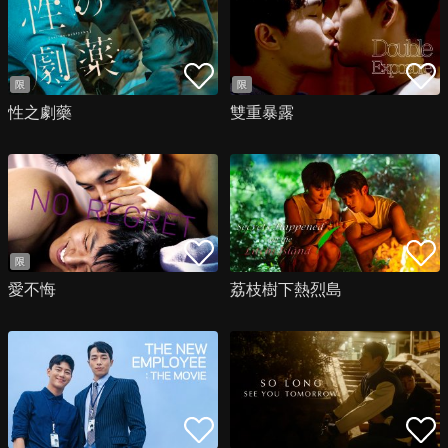
限
限
性之劇藥
雙重暴露
限
愛不悔
荔枝樹下熱烈島