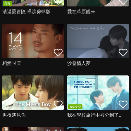
免費
清邁愛冒險 導演剪輯版
愛在草原醒來
相愛14天
沙發情人夢
首集免費
男得遇見你
我在學校旅行中被分到了一個糟糕的小組