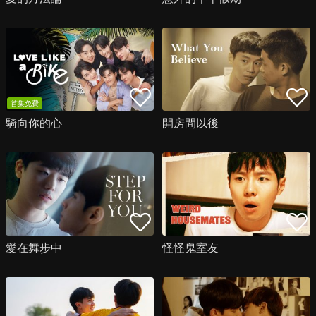
首集免費
騎向你的心
開房間以後
愛在舞步中
怪怪鬼室友