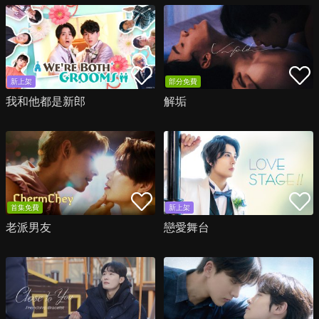
新上架
部分免費
我和他都是新郎
解垢
首集免費
新上架
老派男友
戀愛舞台