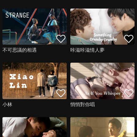
不可思議的相遇
咔滋咔滋情人夢
小林
悄悄對你唱