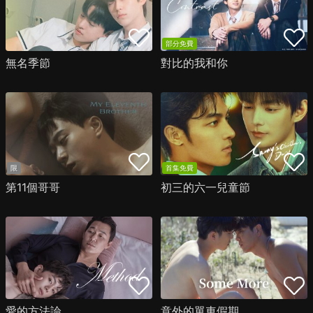
部分免費
無名季節
對比的我和你
限
首集免費
第11個哥哥
初三的六一兒童節
愛的方法論
意外的單車假期