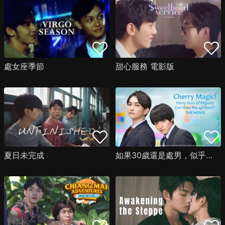
處女座季節
甜心服務 電影版
夏日未完成
如果30歲還是處男，似乎就能成為魔法師 電影版