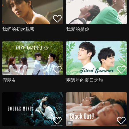
我們的初次親密
我愛的是你
假朋友
兩週年的夏日之旅
限