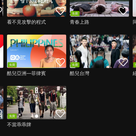
免費
看不見攻擊的程式
青春上路
免費
免費
酷兒亞洲—菲律賓
酷兒台灣
免費
不當乖乖牌