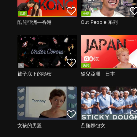
免費
免費
酷兒亞洲—香港
Out People 系列
限
免費
被子底下的秘密
酷兒亞洲—日本
女孩的男題
凸搥麵包女