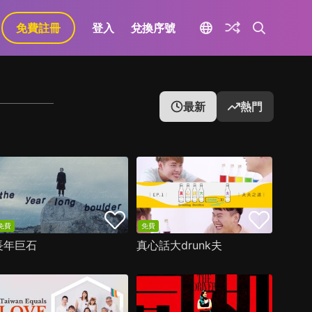
免費註冊
登入
兌換序號
最新
熱門
免費
免費
長年巨石
真心話大drunk夫