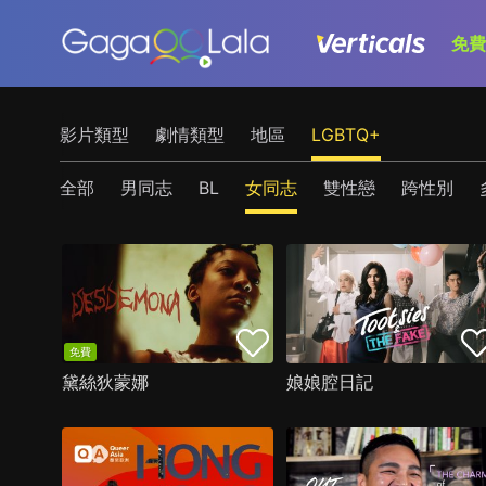
免費
多元性別 女同志 - 線上看｜
影片類型
劇情類型
地區
LGBTQ+
全部
男同志
BL
女同志
雙性戀
跨性別
免費
黛絲狄蒙娜
娘娘腔日記