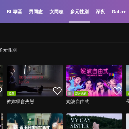
BL專區
男同志
女同志
多元性別
深夜
GaLa+
GagaOOLala
多元性別
免費
限
部分免費
教妳學會失戀
妮波自由式