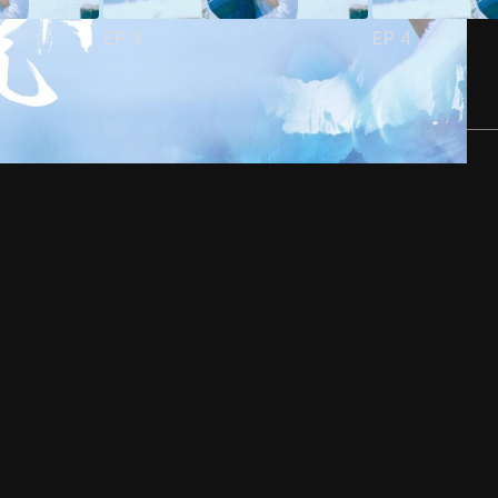
EP
3
EP
4