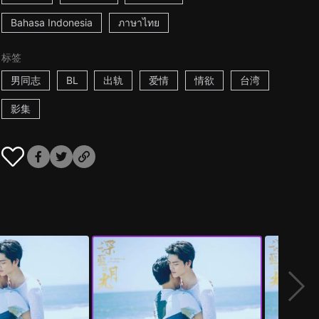
Bahasa Indonesia
ภาษาไทย
标签
男同志
BL
出轨
爱情
情欲
台湾
影集