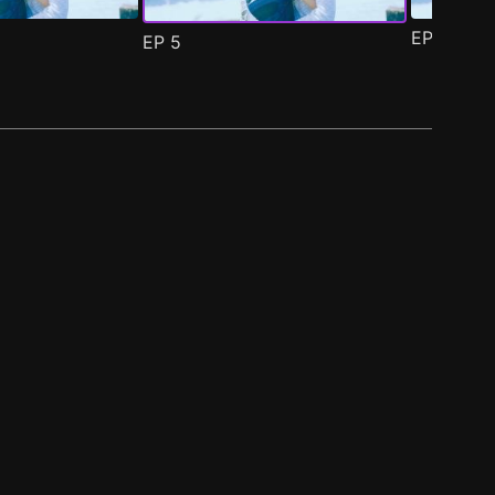
EP
6
EP
5