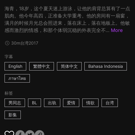
海青，18岁，这个夏天迷上游泳，让他的肩背总算有了一点
肌肉。他今年高四，正准备大学重考。他的房间有一扇窗，
满月的时候月光总会照进来，落在床上，落在地板上。他敏
感而激烈的情感，和那个体弱沉稳的外表完全不...
More
30m
台湾
2017
字幕
English
繁體中文
简体中文
Bahasa Indonesia
ภาษาไทย
标签
男同志
BL
出轨
爱情
情欲
台湾
影集