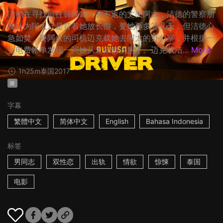
洁德在寻找前往韩国却一去不返的丈夫阿太，洁德的警察朋
友认为阿太只是背着她放长假，要她再多等几天，但洁德心
急如焚，要阿太的司机迈克载她去阿太的办公室，并根据一
张电费帐单发现一间她从未知情的房子。迈克载洁...
More
1h25m
泰国
2017
限
字幕
繁體中文
简体中文
English
Bahasa Indonesia
标签
男同志
双性恋
出轨
情欲
惊悚
泰国
电影