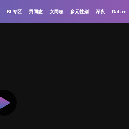
BL专区
男同志
女同志
多元性别
深夜
GaLa+