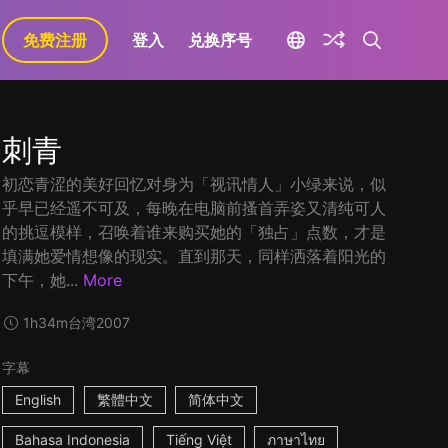
免费注册
登入
兑换序号
刺青
初恋青涩的美好回忆对身为「视讯情人」小绿来说，似
乎早已经遥不可及，每晚在电脑前搔首弄姿又清纯可人
的挑逗模样，召唤着谁来购买她的「独占」点数，才是
填满她爱情想像的现实。直到那天，同样洒落着阳光的
下午，她...
More
1h34m
台湾
2007
字幕
English
繁體中文
简体中文
Bahasa Indonesia
Tiếng Việt
ภาษาไทย