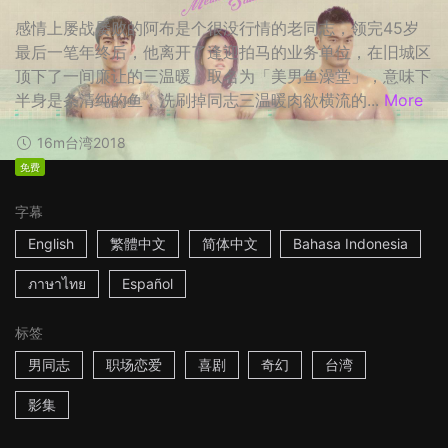
感情上屡战屡败的阿布是个很没行情的老同志，领完45岁
最后一笔年终后，他离开了逢迎拍马的业务单位，在旧城区
顶下了一间廉让的三温暖，取名为「美男鱼澡堂」，意味下
半身是条清纯的鱼，洗刷掉同志三温暖肉欲横流的...
More
16m
台湾
2018
免费
字幕
English
繁體中文
简体中文
Bahasa Indonesia
ภาษาไทย
Español
标签
男同志
职场恋爱
喜剧
奇幻
台湾
影集