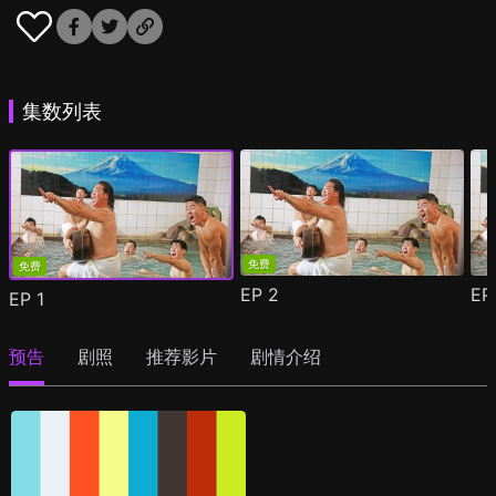
集数列表
免费
免费
EP
2
E
EP
1
预告
剧照
推荐影片
剧情介绍