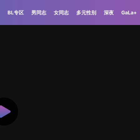
BL专区
男同志
女同志
多元性别
深夜
GaLa+