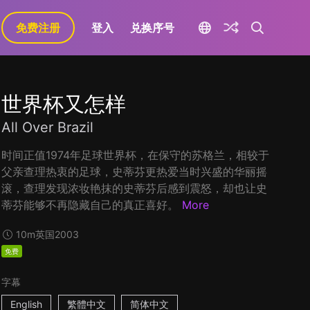
免费注册
登入
兑换序号
世界杯又怎样
All Over Brazil
时间正值1974年足球世界杯，在保守的苏格兰，相较于
父亲查理热衷的足球，史蒂芬更热爱当时兴盛的华丽摇
滚，查理发现浓妆艳抹的史蒂芬后感到震怒，却也让史
蒂芬能够不再隐藏自己的真正喜好。
More
10m
英国
2003
免费
字幕
English
繁體中文
简体中文