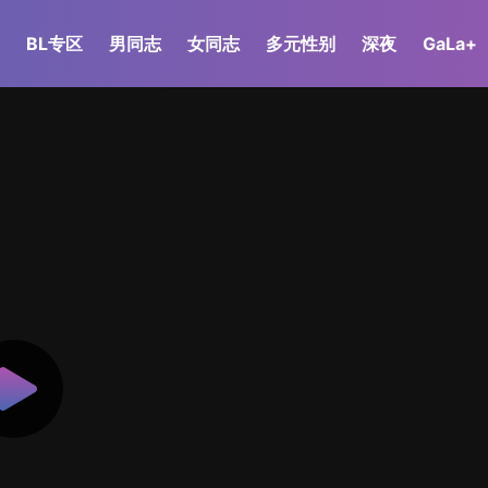
BL专区
男同志
女同志
多元性别
深夜
GaLa+