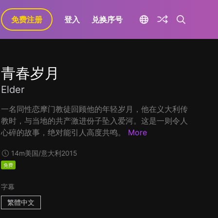
免费注册
登入
兑换序号
青春岁月
Elder
一名同性恋摩门教徒回顾他的年轻岁月，他在义大利传
教时，与当地的共产激进份子坠入爱河。这是一则令人
心碎的故事，绝对能引人高度共鸣。
More
14m
美国/意大利
2015
免费
字幕
繁體中文