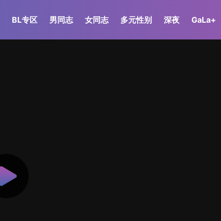
BL专区
男同志
女同志
多元性别
深夜
GaLa+