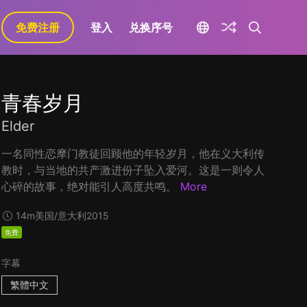
免费注册
登入
兑换序号
青春岁月
Elder
一名同性恋摩门教徒回顾他的年轻岁月，他在义大利传
教时，与当地的共产激进份子坠入爱河。这是一则令人
心碎的故事，绝对能引人高度共鸣。
More
14m
美国/意大利
2015
免费
字幕
繁體中文