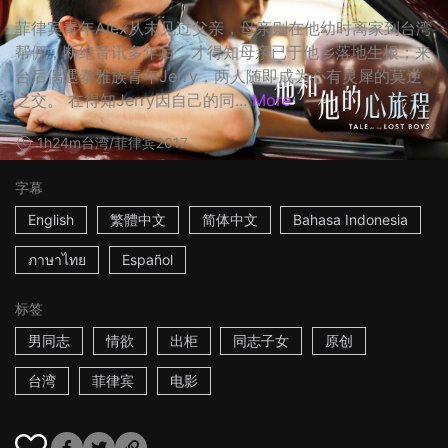
菲律宾青年Alex从未见过父亲，母亲则在他幼时离家到台湾
帮佣，断绝音讯多年后，才得知母亲已于他乡落地生根；来
台后偶遇泰雅族青年Jerry，两人随即成为心有灵犀的莫逆
之交。 在得知Jerry因自己的同...
More
1h24m
台湾/菲律宾
2017
字幕
English
繁體中文
简体中文
Bahasa Indonesia
ภาษาไทย
Español
标签
男同志
情欲
出柜
同志子女
原创
台湾
菲律宾
电影