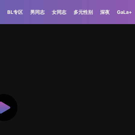
BL专区
男同志
女同志
多元性别
深夜
GaLa+