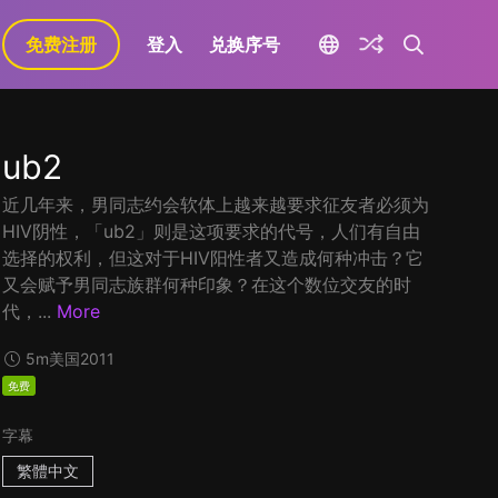
免费注册
登入
兑换序号
ub2
近几年来，男同志约会软体上越来越要求征友者必须为
HIV阴性，「ub2」则是这项要求的代号，人们有自由
选择的权利，但这对于HIV阳性者又造成何种冲击？它
又会赋予男同志族群何种印象？在这个数位交友的时
代，...
More
5m
美国
2011
免费
字幕
繁體中文