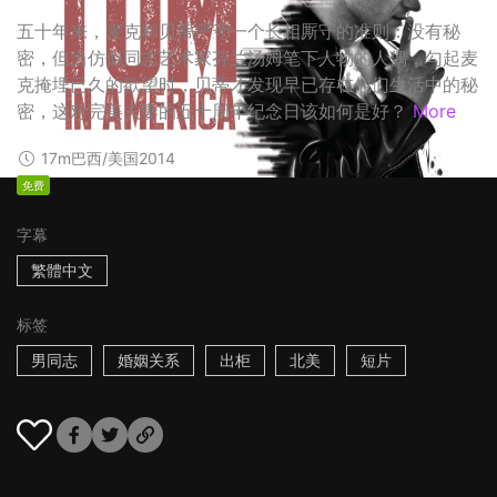
五十年来，麦克和贝蒂严守一个长相厮守的准则：没有秘
密，但当仿似同志艺术家芬兰汤姆笔下人物的人偶，勾起麦
克掩埋已久的欲望时，贝蒂才发现早已存在他们生活中的秘
密，这对完美夫妻的五十周年纪念日该如何是好？
More
17m
巴西/美国
2014
免费
字幕
繁體中文
标签
男同志
婚姻关系
出柜
北美
短片