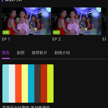
免费
免费
EP
1
EP
2
E
预告
剧照
推荐影片
剧情介绍
富家千金拉警报 第19集预告