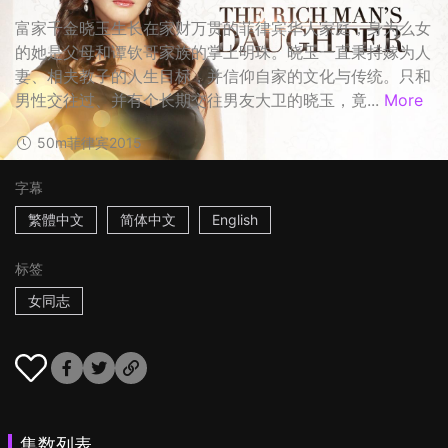
富家千金晓玉生长在家财万贯的菲律宾华人家庭，身为么女
的她是父母和谭钦哥家族的掌上明珠。晓玉一直秉持嫁为人
妻、相夫教子的人生目标，并信仰自家的文化与传统。只和
男性交往过、并有个长期交往男友大卫的晓玉，竟...
More
50m
菲律宾
2015
字幕
繁體中文
简体中文
English
标签
女同志
集数列表