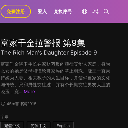
免费注册
登入
兑换序号
富家千金拉警报 第9集
The Rich Man's Daughter Episode 9
富家千金晓玉生长在家财万贯的菲律宾华人家庭，身为
么女的她是父母和谭钦哥家族的掌上明珠。晓玉一直秉
持嫁为人妻、相夫教子的人生目标，并信仰自家的文化
与传统。只和男性交往过、并有个长期交往男友大卫的
晓玉，竟...
More
45m
菲律宾
2015
字幕
繁體中文
简体中文
English