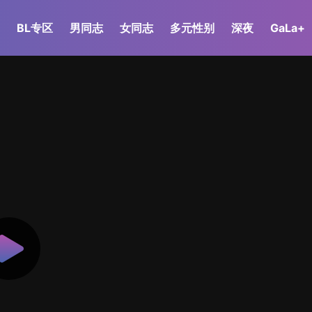
BL专区
男同志
女同志
多元性别
深夜
GaLa+