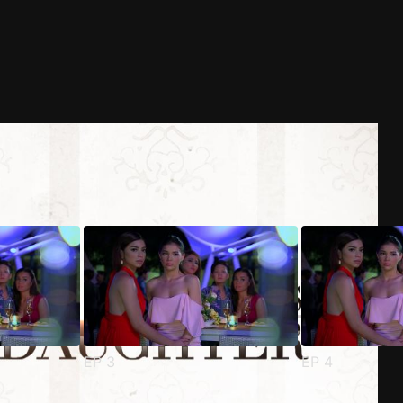
EP
3
EP
4