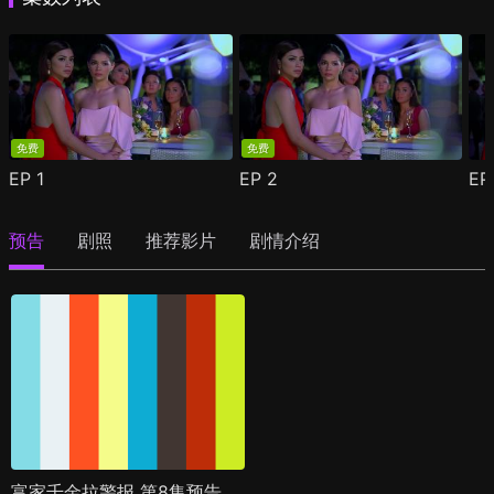
免费
免费
EP
1
EP
2
E
预告
剧照
推荐影片
剧情介绍
富家千金拉警报 第8集预告