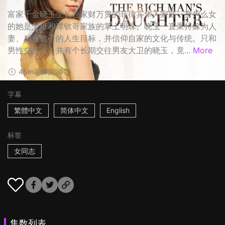
富家千金晓玉生长在家财万贯的菲律宾华人家庭，身为么女
的她是父母和谭钦哥家族的掌上明珠。晓玉一直秉持嫁为人
妻、相夫教子的人生目标，并信仰自家的文化与传统。只和
男性交往过、并有个长期交往男友大卫的晓玉，竟...
More
45m
菲律宾
2015
字幕
繁體中文
简体中文
English
标签
女同志
集数列表