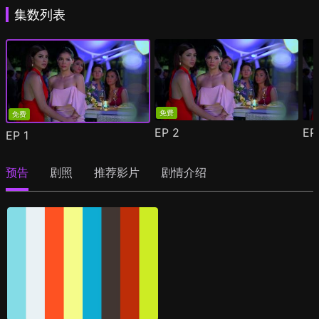
集数列表
免费
免费
EP
2
E
EP
1
预告
剧照
推荐影片
剧情介绍