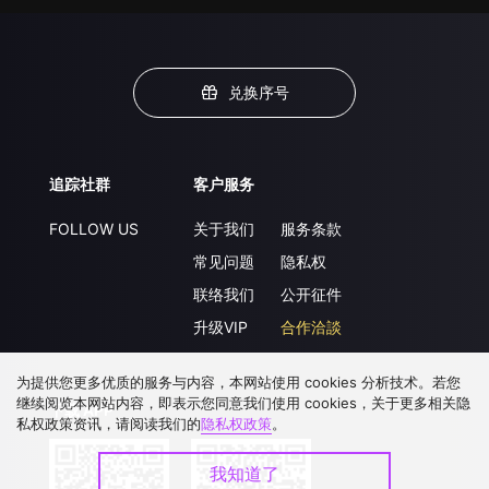
兑换序号
追踪社群
客户服务
FOLLOW US
关于我们
服务条款
常见问题
隐私权
联络我们
公开征件
升级VIP
合作洽談
为提供您更多优质的服务与内容，本网站使用 cookies 分析技术。若您
继续阅览本网站内容，即表示您同意我们使用 cookies，关于更多相关隐
下载 APP
私权政策资讯，请阅读我们的
隐私权政策
。
我知道了