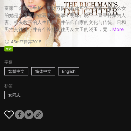
富家千金晓玉生长在家财万贯的菲律宾华人家庭，身为么女
的她是父母和谭钦哥家族的掌上明珠。晓玉一直秉持嫁为人
妻、相夫教子的人生目标，并信仰自家的文化与传统。只和
男性交往过、并有个长期交往男友大卫的晓玉，竟...
More
45m
菲律宾
2015
免费
字幕
繁體中文
简体中文
English
标签
女同志