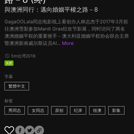
與澳洲同行：邁向婚姻平權之路－8
GagaOOLala同志电影线上看创办人林志杰于2017年3月前
往澳洲雪梨参加Mardi Gras狂欢节影展，同时访问了两名
澳洲婚姻平权的重要推手－澳大利亚婚姻平权协会联合主席
暨澳洲新南威尔斯议员Al...
More
5m
台湾
2018
免费
字幕
繁體中文
标签
男同志
女同志
原创
纪录
纽澳
影集