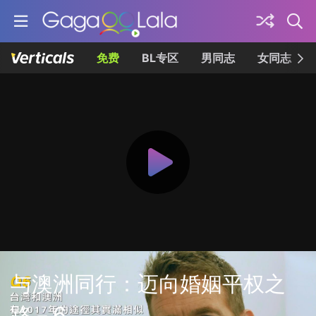
免费
BL专区
男同志
女同志
与澳洲同行：迈向婚姻平权之
路－6