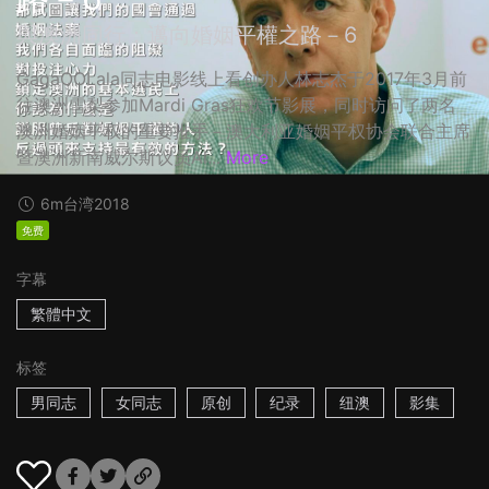
與澳洲同行：邁向婚姻平權之路－6
GagaOOLala同志电影线上看创办人林志杰于2017年3月前
往澳洲雪梨参加Mardi Gras狂欢节影展，同时访问了两名
澳洲婚姻平权的重要推手－澳大利亚婚姻平权协会联合主席
暨澳洲新南威尔斯议员Al...
More
6m
台湾
2018
免费
字幕
繁體中文
标签
男同志
女同志
原创
纪录
纽澳
影集