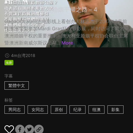
與澳洲同行：邁向婚姻平權之路－4
GagaOOLala同志电影线上看创办人林志杰于2017年3月前
往澳洲雪梨参加Mardi Gras狂欢节影展，同时访问了两名
澳洲婚姻平权的重要推手－澳大利亚婚姻平权协会联合主席
暨澳洲新南威尔斯议员Al...
More
4m
台湾
2018
免费
字幕
繁體中文
标签
男同志
女同志
原创
纪录
纽澳
影集