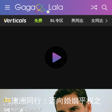
免费
BL专区
男同志
女同志
与澳洲同行：迈向婚姻平权之
路－4