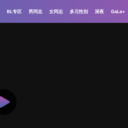
BL专区
男同志
女同志
多元性别
深夜
GaLa+