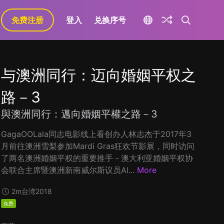
免费注册
登入
兑换序号
与澳洲同行：迈向婚姻平权之
路－3
與澳洲同行：邁向婚姻平權之路－3
GagaOOLala同志电影线上看创办人林志杰于2017年3
月前往澳洲雪梨参加Mardi Gras狂欢节影展，同时访问
了两名澳洲婚姻平权的重要推手－澳大利亚婚姻平权协
会联合主席暨澳洲新南威尔斯议员Al...
More
2m
台湾
2018
免费