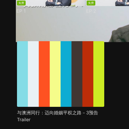
免费
免费
EP
1
EP
2
预告
剧照
推荐影片
剧情介绍
与澳洲同行：迈向婚姻平权之路－3预告
Trailer