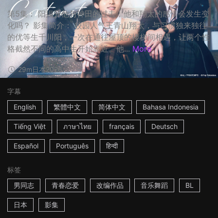
第5集： 阳揭开他与神田的过去，他和翔太的感情会发生变
化吗？ 影集简介： 校园人气王青山翔太，与习惯独来独往
的优等生千川阳，一次在通往屋顶的楼梯间相遇，让两个性
格截然不同的高中生开始靠近。他...
More
29m
日本
2026
字幕
English
繁體中文
简体中文
Bahasa Indonesia
Tiếng Việt
ภาษาไทย
français
Deutsch
Español
Português
हिन्दी
标签
男同志
青春恋爱
改编作品
音乐舞蹈
BL
日本
影集