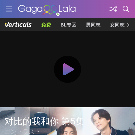
免费
BL专区
男同志
女同志
对比的我和你 第5集
コントラスト