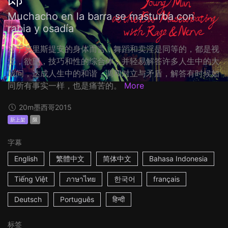
Muchacho en la barra se masturba con
rabia y osadía
对于克里斯提安的身体而言，舞蹈和卖淫是同等的，都是视
觉，欲望，技巧和性的综合体，并轻易解答许多人生中的大
哉问，达成人生中的和谐，调和对立与矛盾，解答有时候如
同所有事实一样，也是痛苦的。
More
20m
墨西哥
2015
新上架
限
字幕
English
繁體中文
简体中文
Bahasa Indonesia
Tiếng Việt
ภาษาไทย
한국어
français
Deutsch
Português
हिन्दी
标签