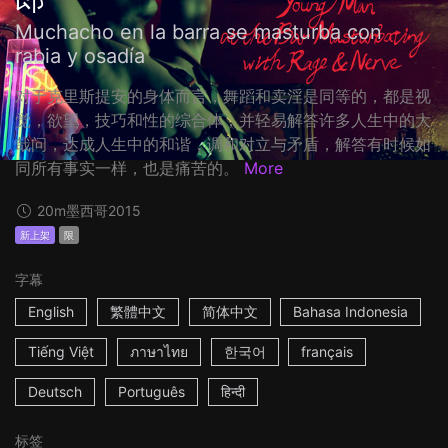
Muchacho en la barra se masturba con
rabia y osadía
对于克里斯提安的身体而言，舞蹈和卖淫是同等的，都是视
觉，欲望，技巧和性的综合体，并轻易解答许多人生中的大
哉问，达成人生中的和谐，调和对立与矛盾，解答有时候如
同所有事实一样，也是痛苦的。
More
20m
墨西哥
2015
新上架
限
字幕
English
繁體中文
简体中文
Bahasa Indonesia
Tiếng Việt
ภาษาไทย
한국어
français
Deutsch
Português
हिन्दी
标签