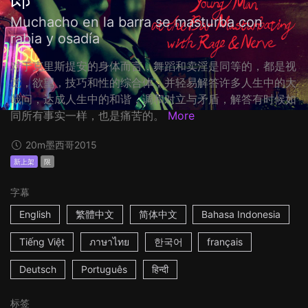
Muchacho en la barra se masturba con
rabia y osadía
对于克里斯提安的身体而言，舞蹈和卖淫是同等的，都是视
觉，欲望，技巧和性的综合体，并轻易解答许多人生中的大
哉问，达成人生中的和谐，调和对立与矛盾，解答有时候如
同所有事实一样，也是痛苦的。
More
20m
墨西哥
2015
新上架
限
字幕
English
繁體中文
简体中文
Bahasa Indonesia
Tiếng Việt
ภาษาไทย
한국어
français
Deutsch
Português
हिन्दी
标签