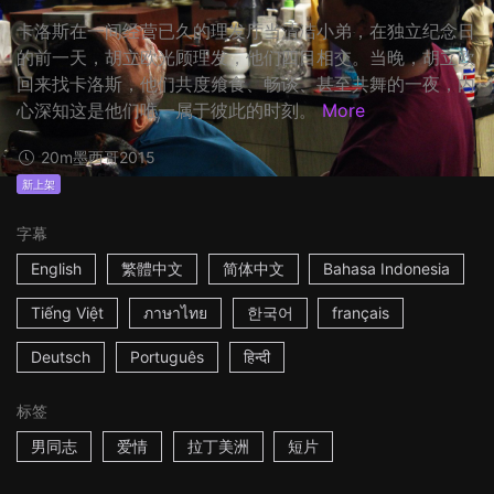
卡洛斯在一间经营已久的理发厅当清洁小弟，在独立纪念日
的前一天，胡立欧光顾理发，他们四目相交。当晚，胡立欧
回来找卡洛斯，他们共度飨食、畅谈、甚至共舞的一夜，内
心深知这是他们唯一属于彼此的时刻。
More
20m
墨西哥
2015
新上架
字幕
English
繁體中文
简体中文
Bahasa Indonesia
Tiếng Việt
ภาษาไทย
한국어
français
Deutsch
Português
हिन्दी
标签
男同志
爱情
拉丁美洲
短片