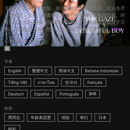
无家可归的美少年文哉，在公园靠出卖身体谋生，对人生早
失去希望。某夜，他遭客人抢劫，被中年大学教授所救。对
方提供住所与重新生活的机会，两人之间逐渐产生如父子又
似恋人的微妙情感，然而，当文哉意外发现教授额...
More
1h1m
日本
2003
限
字幕
English
繁體中文
简体中文
Bahasa Indonesia
Tiếng Việt
ภาษาไทย
한국어
français
Deutsch
Español
Português
हिन्दी
标签
男同志
年龄差恋爱
情欲
奇幻
日本
电影