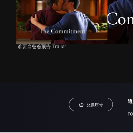
谁要当爸爸预告 Trailer
追
兑换序号
FO