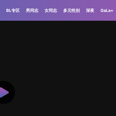
BL专区
男同志
女同志
多元性别
深夜
GaLa+