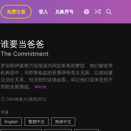
免费注册
登入
兑换序号
谁要当爸爸
The Commitment
罗伯和伊森努力实现成为同志爸爸的梦想，他们被收养
机构选中，与即将临盆的亚裔孕母首次见面，让彼此建
立信任关系。但没想到这场会面，却让他们迎来意想不
到的全新挑战。
More
19m
加拿大/美国
2012
字幕
English
繁體中文
简体中文