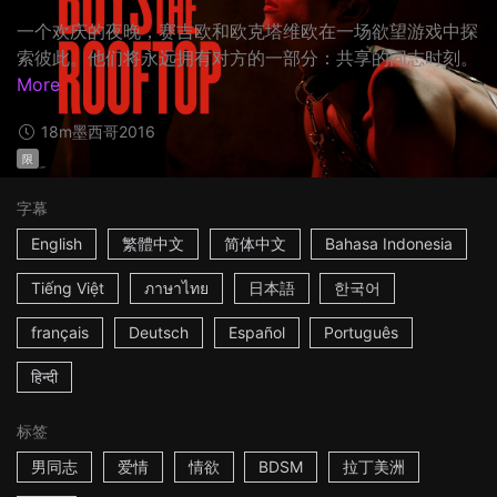
一个欢庆的夜晚，赛吉欧和欧克塔维欧在一场欲望游戏中探
索彼此。他们将永远拥有对方的一部分：共享的同志时刻。
More
18m
墨西哥
2016
限
字幕
English
繁體中文
简体中文
Bahasa Indonesia
Tiếng Việt
ภาษาไทย
日本語
한국어
français
Deutsch
Español
Português
हिन्दी
标签
男同志
爱情
情欲
BDSM
拉丁美洲