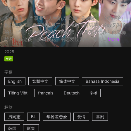
共8集
影集简介： 当事业与人生陷入低潮的关键时刻，刘道河的
桃花运来了！他同时遇见三位性格迥异的男子，冷峻又温柔
的前上司、活泼爱闹的年下咖啡师、以及守护他多年的青梅
竹马。在这场「多重桃花」的恋爱旋风中，谁能...
More
2025
免费
字幕
English
繁體中文
简体中文
Bahasa Indonesia
Tiếng Việt
français
Deutsch
हिन्दी
标签
男同志
BL
年龄差恋爱
爱情
喜剧
韩国
影集