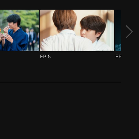
EP
5
EP
6