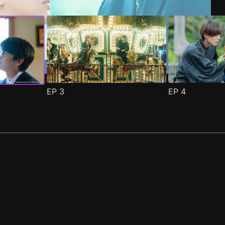
EP
3
EP
4