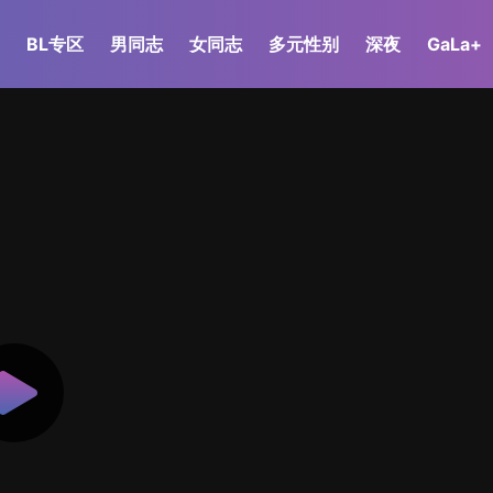
BL专区
男同志
女同志
多元性别
深夜
GaLa+