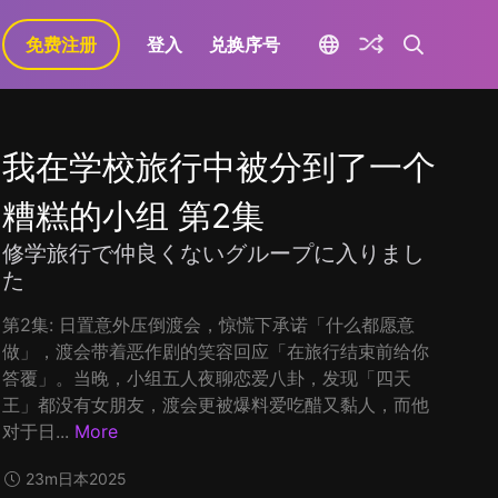
免费注册
登入
兑换序号
我在学校旅行中被分到了一个
糟糕的小组 第2集
修学旅行で仲良くないグループに入りまし
た
第2集: 日置意外压倒渡会，惊慌下承诺「什么都愿意
做」，渡会带着恶作剧的笑容回应「在旅行结束前给你
答覆」。当晚，小组五人夜聊恋爱八卦，发现「四天
王」都没有女朋友，渡会更被爆料爱吃醋又黏人，而他
对于日...
More
23m
日本
2025