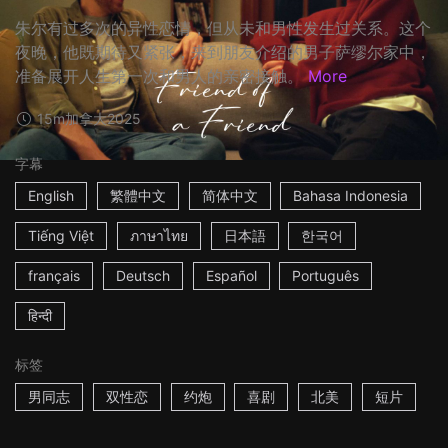
朱尔有过多次的异性恋情，但从未和男性发生过关系。这个
夜晚，他既期待又紧张，来到朋友介绍的男子萨缪尔家中，
准备展开人生第一次和男人的亲密接触。
More
15m
加拿大
2025
字幕
English
繁體中文
简体中文
Bahasa Indonesia
Tiếng Việt
ภาษาไทย
日本語
한국어
français
Deutsch
Español
Português
हिन्दी
标签
男同志
双性恋
约炮
喜剧
北美
短片