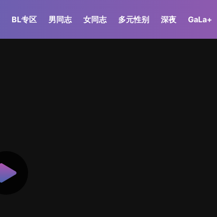
BL专区
男同志
女同志
多元性别
深夜
GaLa+