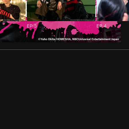
EP
3
EP
4