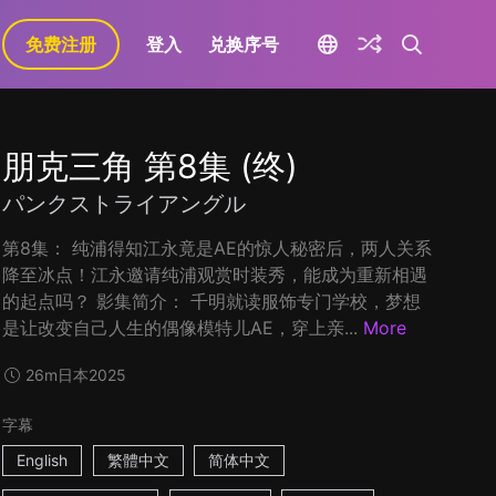
免费注册
登入
兑换序号
朋克三角 第8集 (终)
パンクストライアングル
第8集： 纯浦得知江永竟是AE的惊人秘密后，两人关系
降至冰点！江永邀请纯浦观赏时装秀，能成为重新相遇
的起点吗？ 影集简介： 千明就读服饰专门学校，梦想
是让改变自己人生的偶像模特儿AE，穿上亲...
More
26m
日本
2025
字幕
English
繁體中文
简体中文