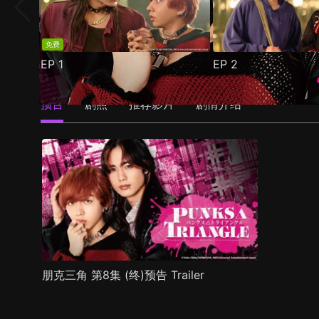
免费
EP
1
EP
2
预告
剧照
推荐影片
剧情介绍
朋克三角 第8集 (终)预告 Trailer