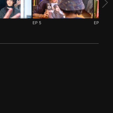
EP
5
EP
6