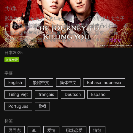
共6集
影集简介： 充满义气的年轻黑道片冈，听命帮派老大之子
雾井的指示暂避风头。随行照料他的是帮派成员小田岛，不
仅担任保母与司机，甚至偶尔满足片冈的性需求。然而，小
田岛却背负一项残酷的复仇任务，在这趟危险的...
More
日本
2025
首集免费
字幕
English
繁體中文
简体中文
Bahasa Indonesia
Tiếng Việt
français
Deutsch
Español
Português
हिन्दी
标签
男同志
BL
爱情
职场恋爱
情欲