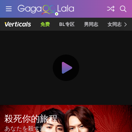
免费
BL专区
男同志
女同志
殺死你的旅程
あなたを殺す旅