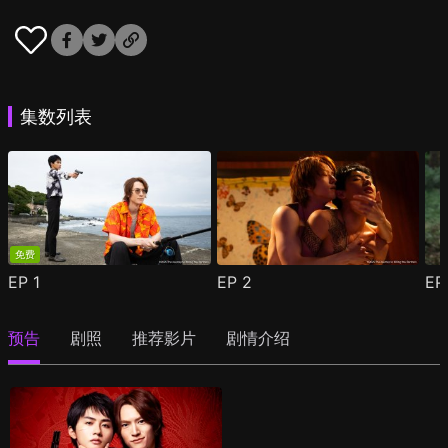
集数列表
免费
EP
1
EP
2
E
预告
剧照
推荐影片
剧情介绍