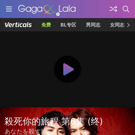
免费
BL专区
男同志
女同志
殺死你的旅程 第6集 (终)
あなたを殺す旅