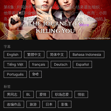
第6集: 片冈的手术顺利成功，小田岛决心结束退出组织，
他带着证据和金钱回到宅邸，向雾井坦白一切。然而，小田
岛与片冈暧昧的情感，以及为朝日报仇的使命，仍让他陷入
两难。这趟旅程的终点​​即将来到，小田岛...
More
26m
日本
2025
字幕
English
繁體中文
简体中文
Bahasa Indonesia
Tiếng Việt
français
Deutsch
Español
Português
हिन्दी
标签
男同志
BL
爱情
职场恋爱
情欲
改编作品
旅游
日本
影集