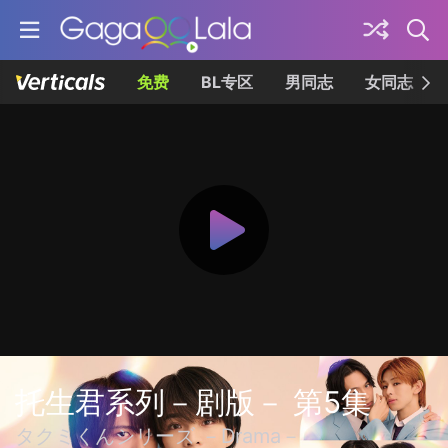
免费
BL专区
男同志
女同志
托生君系列－剧版－ 第5集
タクミくんシリーズ －Drama－