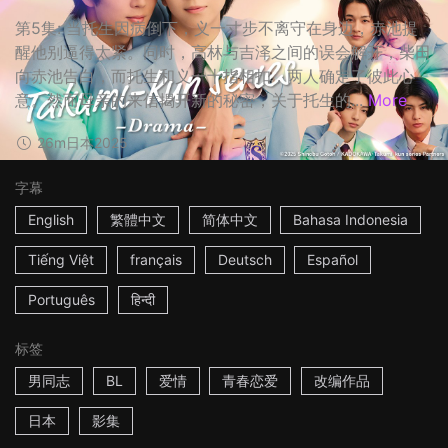
第5集: 当托生因病倒下，义一寸步不离守在身边，赤池提
醒他别逼得太紧。同时，高林与吉泽之间的误会解开，柴田
向赤池告白，而托生和义一十指相扣，两人确定了彼此心
意。然而母亲的来信揭开新的秘密，关于托生的...
More
26m
日本
2025
字幕
English
繁體中文
简体中文
Bahasa Indonesia
Tiếng Việt
français
Deutsch
Español
Português
हिन्दी
标签
男同志
BL
爱情
青春恋爱
改编作品
日本
影集