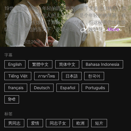
19世纪的爱尔兰，年轻的园丁尚恩受雇于贵族法尔格思，负
责打理花园。庄园主人的儿子汤玛斯是个年轻的钢琴家，在
排练之余，他们发生了难以言喻的情感，但这秘密恋情在阶
级与社会规范的压力下，变成一场激情、嫉妒与...
More
21m
爱尔兰
2016
字幕
English
繁體中文
简体中文
Bahasa Indonesia
Tiếng Việt
ภาษาไทย
日本語
한국어
français
Deutsch
Español
Português
हिन्दी
标签
男同志
爱情
同志子女
欧洲
短片