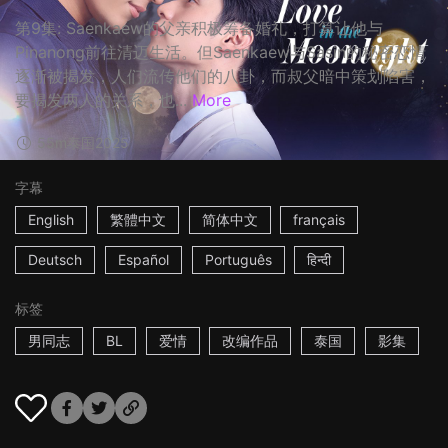
第9集: Saenkaew的父亲积极筹备婚礼，打算让他与
Pinanong前往清迈生活。但Saenkaew与Sasin的秘密恋情
逐渐被揭发，人们流传他们的八卦，而叔父暗中策划陷害，
要揭发两人的关系，也...
More
55m
泰国
2025
字幕
English
繁體中文
简体中文
français
Deutsch
Español
Português
हिन्दी
标签
男同志
BL
爱情
改编作品
泰国
影集