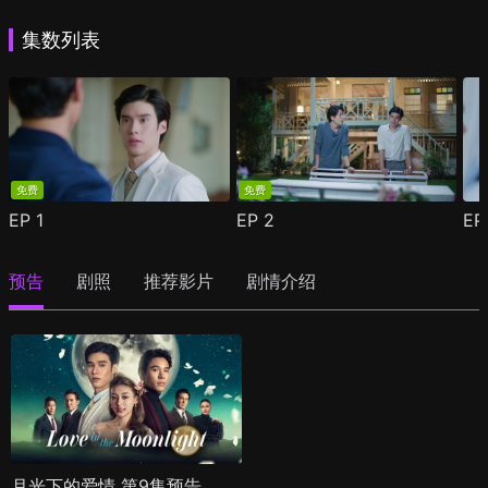
集数列表
免费
免费
EP
1
EP
2
E
预告
剧照
推荐影片
剧情介绍
月光下的爱情 第9集预告