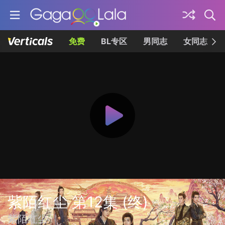
免费
BL专区
男同志
女同志
紫陌红尘 第12集 (终)
紫陌红尘