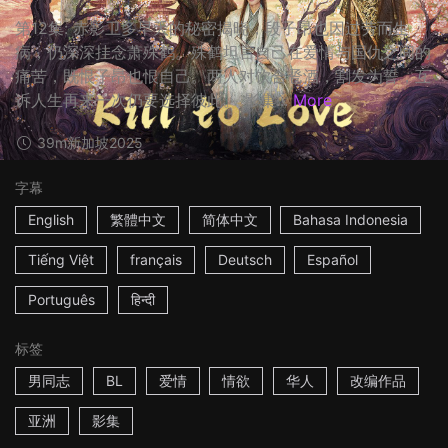
第12集: 赤影卫多早夭的秘密揭晓，段子昂也因过劳而生
病，仍深深挂念萧殊鹤。殊鹤坦言自己在爱情与国仇之间的
痛苦，既恨子昂也恨自己。两人对饮合卺酒，割发为誓，互
诉人生再来一次仍要选择彼此。 影集...
More
39m
新加坡
2025
字幕
English
繁體中文
简体中文
Bahasa Indonesia
Tiếng Việt
français
Deutsch
Español
Português
हिन्दी
标签
男同志
BL
爱情
情欲
华人
改编作品
亚洲
影集