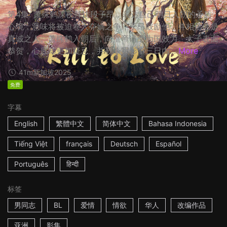
第4集: 萧殊鹤深夜拜访段子昂，表达自己明日入朝的矛盾
心境，意味将被迫卷入夺嫡之争，子昂鼓励他，并相信他是
真诚之人。萧殊鹤入朝后，向皇帝请命为国效力。太子表面
恭贺，心底却更加疑忌，并勒令霍影，三日内...
More
41m
新加坡
2025
免费
字幕
English
繁體中文
简体中文
Bahasa Indonesia
Tiếng Việt
français
Deutsch
Español
Português
हिन्दी
标签
男同志
BL
爱情
情欲
华人
改编作品
亚洲
影集