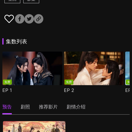
集数列表
免费
免费
免
EP
1
EP
2
E
预告
剧照
推荐影片
剧情介绍