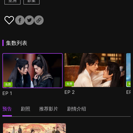
亚洲
影集
集数列表
免费
免
免费
EP
2
E
EP
1
预告
剧照
推荐影片
剧情介绍