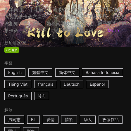
影集简介： 千年前，山河破碎，烽烟四起。无望继承南国
大统的萧殊鹤六皇子，偶然救下刺杀太子的段子昂，二人相
识相知，爱上彼此。随着南国政治风云变化，段子昂为保护
萧殊鹤，而杀了太子、助他继位，但也使得二人...
More
新加坡
2025
部分免费
字幕
English
繁體中文
简体中文
Bahasa Indonesia
Tiếng Việt
français
Deutsch
Español
Português
हिन्दी
标签
男同志
BL
爱情
情欲
华人
改编作品