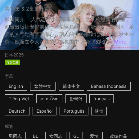
共10集 & 2集番外篇
影集简介： 人气恋爱小说家乐本爱，为了构思新的作品，
他被出版社安排前往一座偏远岛屿，迎接他的，是热情、乐
天的人气导游武藤海心。两人的性格南辕北辙，经常发生冲
突，然而在令人沉迷的小岛氛围中，他们彼此的...
More
日本
2025
首集免费
字幕
English
繁體中文
简体中文
Bahasa Indonesia
Tiếng Việt
ภาษาไทย
한국어
français
Deutsch
Español
Português
हिन्दी
标签
男同志
BL
女同志
GL
爱情
改编作品