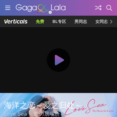
免费
BL专区
男同志
女同志
海洋之恋～爱之归处～
Love Sea ～愛の居場所～