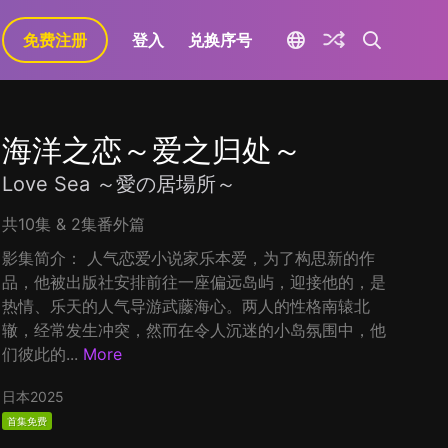
免费注册
登入
兑换序号
海洋之恋～爱之归处～
Love Sea ～愛の居場所～
共10集 & 2集番外篇
影集简介： 人气恋爱小说家乐本爱，为了构思新的作
品，他被出版社安排前往一座偏远岛屿，迎接他的，是
热情、乐天的人气导游武藤海心。两人的性格南辕北
辙，经常发生冲突，然而在令人沉迷的小岛氛围中，他
们彼此的...
More
日本
2025
首集免费