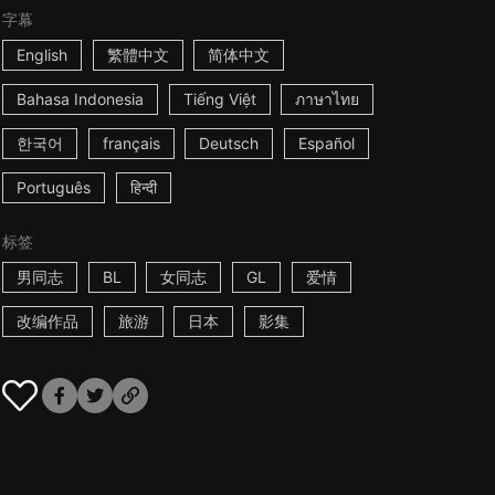
字幕
English
繁體中文
简体中文
Bahasa Indonesia
Tiếng Việt
ภาษาไทย
한국어
français
Deutsch
Español
Português
हिन्दी
标签
男同志
BL
女同志
GL
爱情
改编作品
旅游
日本
影集