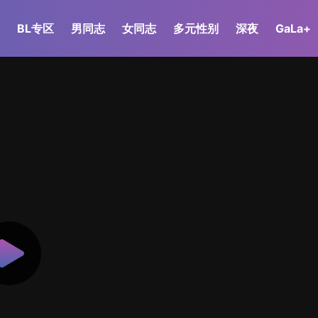
BL专区
男同志
女同志
多元性别
深夜
GaLa+