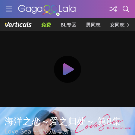
免费
BL专区
男同志
女同志
海洋之恋～爱之归处～ 第8集
Love Sea ～愛の居場所～