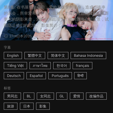
第8集: 在书展签售会前，爱的表妹突然现身，造成一连串
的误会，所幸爱和海心齐心面对，才揭开背后的真相。然而
更大的阴影来袭，爱的父亲出现了！他调查海心的背景，试
图阻止他们的恋情。 影集简介： ...
More
27m
日本
2025
字幕
English
繁體中文
简体中文
Bahasa Indonesia
Tiếng Việt
ภาษาไทย
한국어
français
Deutsch
Español
Português
हिन्दी
标签
男同志
BL
女同志
GL
爱情
改编作品
旅游
日本
影集