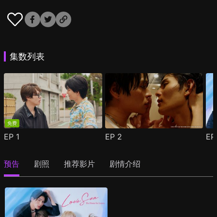
集数列表
免费
EP
1
EP
2
E
预告
剧照
推荐影片
剧情介绍