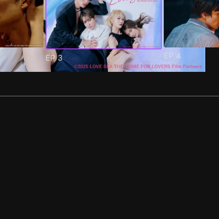
EP
4
EP
3