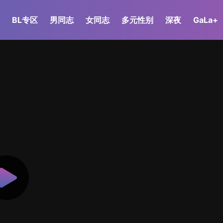
BL专区
男同志
女同志
多元性别
深夜
GaLa+