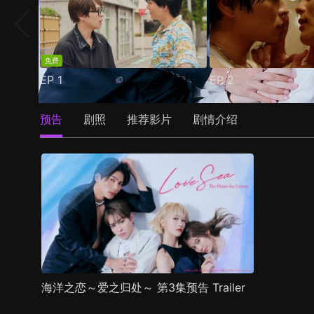
免费
EP
1
EP
2
预告
剧照
推荐影片
剧情介绍
海洋之恋～爱之归处～ 第3集预告 Trailer