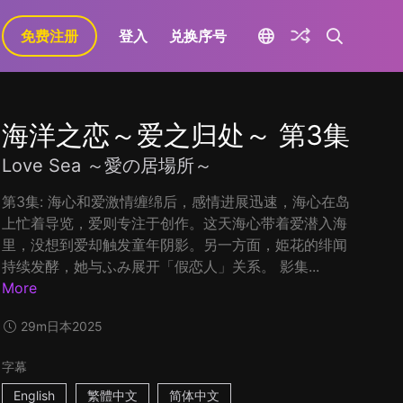
免费注册
登入
兑换序号
海洋之恋～爱之归处～ 第3集
Love Sea ～愛の居場所～
第3集: 海心和爱激情缠绵后，感情进展迅速，海心在岛
上忙着导览，爱则专注于创作。这天海心带着爱潜入海
里，没想到爱却触发童年阴影。另一方面，姫花的绯闻
持续发酵，她与ふみ展开「假恋人」关系。 影集...
More
29m
日本
2025
字幕
English
繁體中文
简体中文