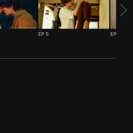
EP
5
EP
6